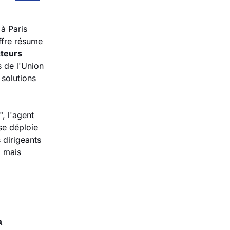
à Paris 
fre résume 
teurs 
 de l'Union 
solutions 
 l'agent 
e déploie 
 dirigeants 
 mais 
 L'alerte de l'ONU : l'IA avance plus vite que notre capacité à la 