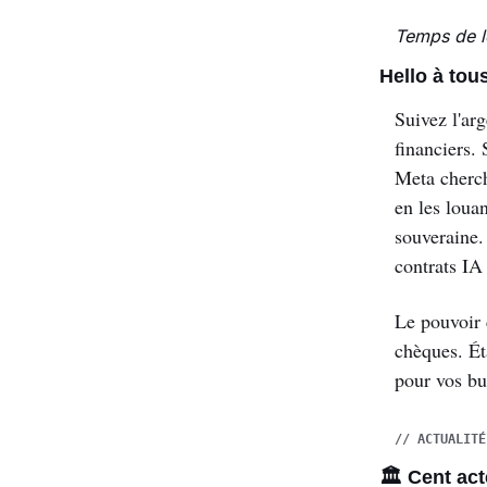
Temps de l
Hello à tous
Suivez l'arg
financiers.
Meta cherche
en les louan
souveraine. 
contrats IA
Le pouvoir c
chèques. Ét
pour vos bu
// ACTUALITÉ
🏛️ Cent ac