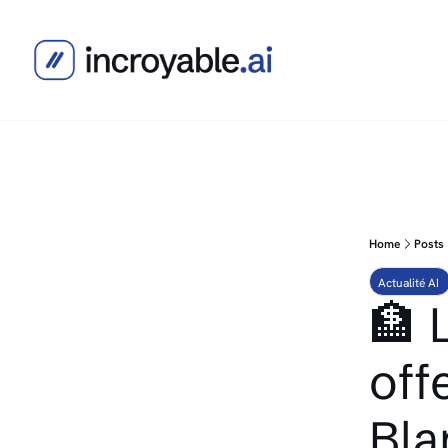
Home
Posts
Actualité AI 
🏦 
off
Bla