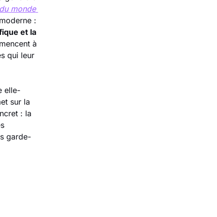
 du monde 
. Leur constat, résumé par Yoshua Bengio, l'un des pères de l'IA moderne : 
que et la 
mencent à 
 qui leur 
 elle-
 sur la 
ret : la 
s 
rs garde-