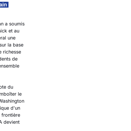
in 
an a soumis 
ck et au 
ral une 
ur la base 
 richesse 
dents de 
ensemble 
ote du 
boîter le 
Washington 
ique d'un 
frontière 
A devient 