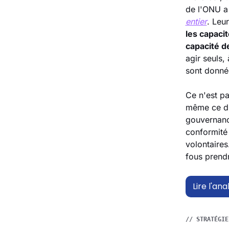
de l'ONU a
entier
les capaci
capacité d
agir seuls,
sont donné
Ce n'est pa
même ce di
gouvernance
conformité 
volontaires
fous prendr
Lire l'an
// STRATÉGIE