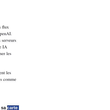
 flux 
penAI. 
 serveurs 
e IA 
er les 
nt les 
ts comme 
 sa 
carte 