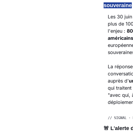
souveraine
Les 30 juin
plus de 100
l'enjeu : 
80
américain
européenne.
souveraines
La réponse 
conversatio
auprès d'
u
qui traitent
"avec qui, 
déploiemen
// SIGNAL · 
🚨