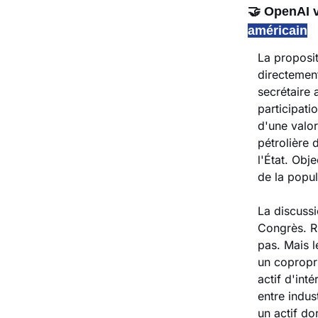
🤝
 OpenAI v
américain
La proposit
directemen
secrétaire 
participati
d'une valor
pétrolière 
l'État. Obj
de la popul
La discussi
Congrès. Ri
pas. Mais l
un copropri
actif d'inté
entre indust
un actif do