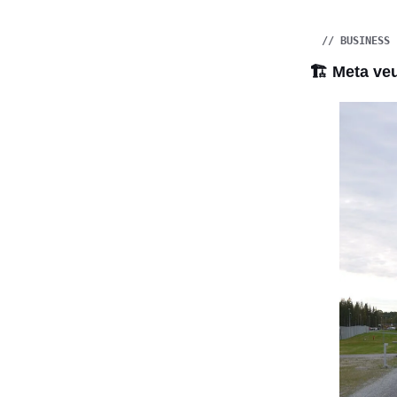
// BUSINESS 
🏗️ Meta veu