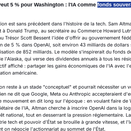
eut 5 % pour Washington : l'IA comme 
fonds souvera
ion est sans précédent dans l'histoire de la tech. Sam Altm
t à Donald Trump, au secrétaire au Commerce Howard Lutni
au Trésor Scott Bessent l'idée d'offrir au gouvernement fédé
on de 5 % dans OpenAI, soit environ 43 milliards de dollars s
isation de 852 milliards. Le modèle s'inspirerait du fonds de
de l'Alaska, qui verse des dividendes annuels à tous les rési
ectif affiché : partager les gains économiques de l'IA avec l'
ation américaine.
on reste à un stade "conceptuel" et pourrait nécessiter un v
en ne dit que Google, Meta ou Anthropic accepteraient d'em
e mouvement en dit long sur l'époque : en voulant faire de 
étaire de l'IA, Altman cherche à inscrire OpenAI dans la log
rêt national, tout en desserrant la pression réglementaire. La 
rie tech et pouvoir d'État se brouille à grande vitesse, et l'I
nt on négocie l'actionnariat au sommet de l'État.